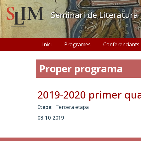
Vés al contingut
Seminari de Literatura
Navegació principal
Inici
Programes
Conferenciants
Proper programa
2019-2020 primer qu
Etapa
Tercera etapa
08-10-2019