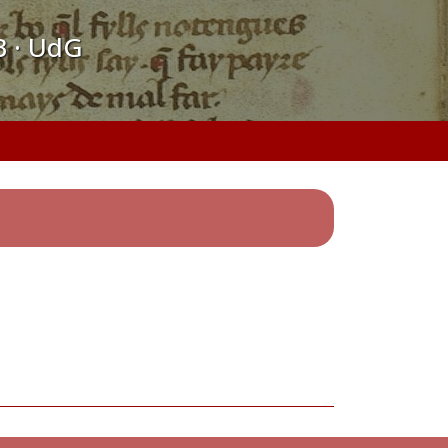
B · UdG