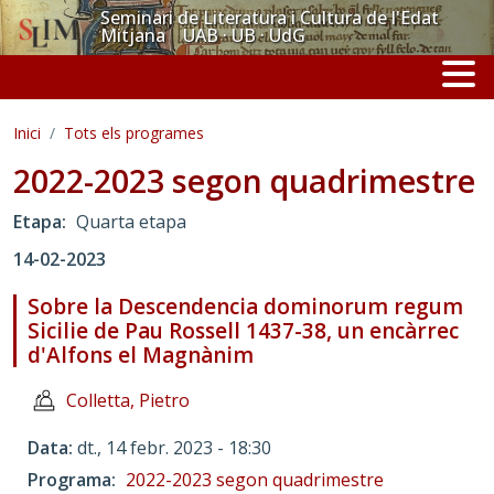
Vés al contingut
Seminari de Literatura i Cultura de l'Edat
Mitjana UAB · UB · UdG
Inici
Tots els programes
2022-2023 segon quadrimestre
Etapa
Quarta etapa
14-02-2023
Sobre la Descendencia dominorum regum
Sicilie de Pau Rossell 1437-38, un encàrrec
d'Alfons el Magnànim
Colletta, Pietro
Data
dt., 14 febr. 2023 - 18:30
Programa
2022-2023 segon quadrimestre