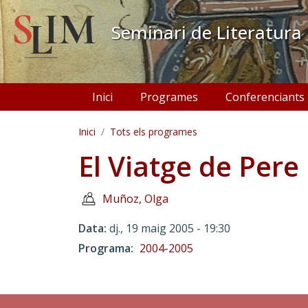
Vés al contingut
Seminari de Literatura
Navegació principal
Inici
Programes
Conferenciants
Inici
Tots els programes
El Viatge de Pere 
Muñoz, Olga
Data
dj., 19 maig 2005 - 19:30
Programa
2004-2005