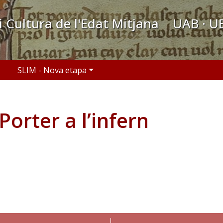
 i Cultura de l'Edat Mitjana UAB · U
SLIM - Nova etapa
Porter a l’infern