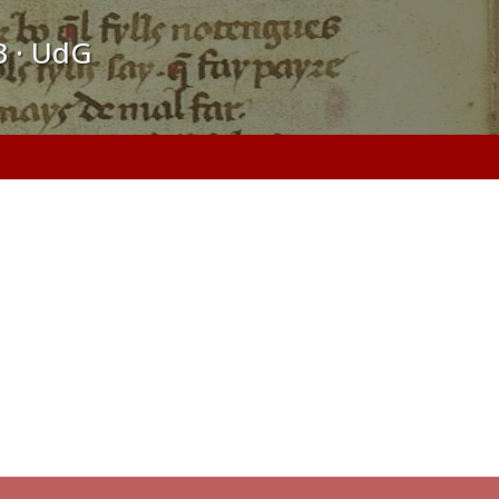
B · UdG