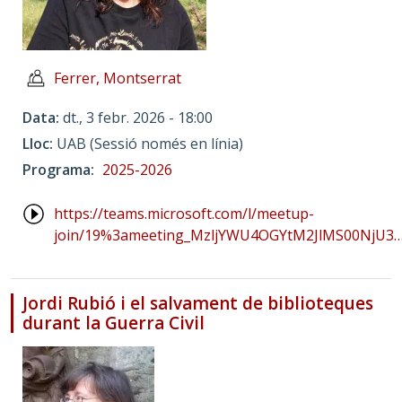
Ferrer, Montserrat
Data
dt., 3 febr. 2026 - 18:00
Lloc
UAB (Sessió només en línia)
Programa
2025-2026
https://teams.microsoft.com/l/meetup-
join/19%3ameeting_MzljYWU4OGYtM2JlMS00NjU3
Jordi Rubió i el salvament de biblioteques
durant la Guerra Civil