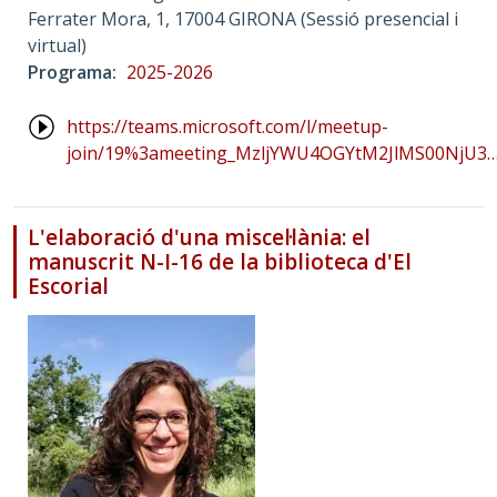
Ferrater Mora, 1, 17004 GIRONA (Sessió presencial i
virtual)
Programa
2025-2026
https://teams.microsoft.com/l/meetup-
join/19%3ameeting_MzljYWU4OGYtM2JlMS00NjU3
L'elaboració d'una miscel·lània: el
manuscrit N-I-16 de la biblioteca d'El
Escorial