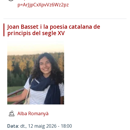
p=ArJjpCxXpvVz6Wz2pz
Joan Basset i la poesia catalana de
principis del segle XV
Alba Romanyà
Data
dt., 12 maig 2026 - 18:00