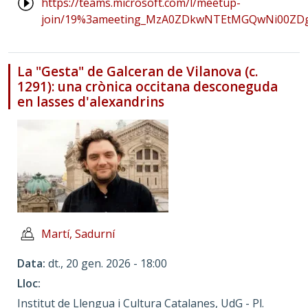
https://teams.microsoft.com/l/meetup-
join/19%3ameeting_MzA0ZDkwNTEtMGQwNi00ZD
La "Gesta" de Galceran de Vilanova (c.
1291): una crònica occitana desconeguda
en lasses d'alexandrins
Martí, Sadurní
Data
dt., 20 gen. 2026 - 18:00
Lloc
Institut de Llengua i Cultura Catalanes, UdG - Pl.