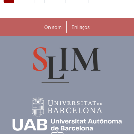
Peu
On som
Enllaços