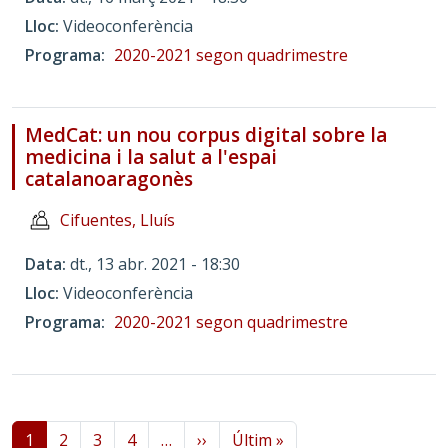
Lloc
Videoconferència
Programa
2020-2021 segon quadrimestre
MedCat: un nou corpus digital sobre la
medicina i la salut a l'espai
catalanoaragonès
Cifuentes, Lluís
Data
dt., 13 abr. 2021 - 18:30
Lloc
Videoconferència
Programa
2020-2021 segon quadrimestre
Paginació
Pàgina següent
Última pàgina
1
2
3
4
…
››
Últim »