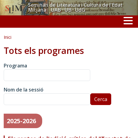
Vés al contingut
Seminari de Literatura i Cultura de l'Edat
Mitjana UAB · UB · UdG
Inici
Tots els programes
Programa
Nom de la sessió
Cerca
2025-2026