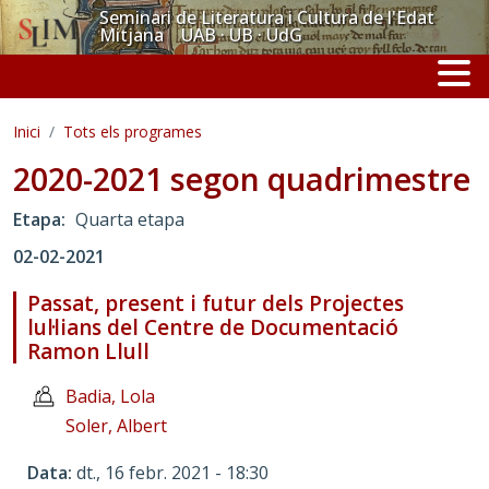
Vés al contingut
Seminari de Literatura i Cultura de l'Edat
Mitjana UAB · UB · UdG
Inici
Tots els programes
2020-2021 segon quadrimestre
Etapa
Quarta etapa
02-02-2021
Passat, present i futur dels Projectes
lul·lians del Centre de Documentació
Ramon Llull
Badia, Lola
Soler, Albert
Data
dt., 16 febr. 2021 - 18:30