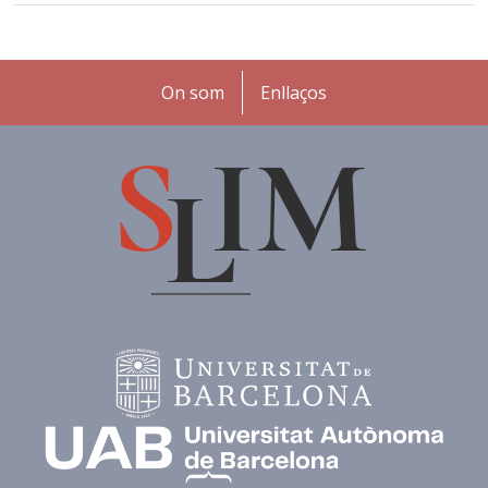
Peu
On som
Enllaços