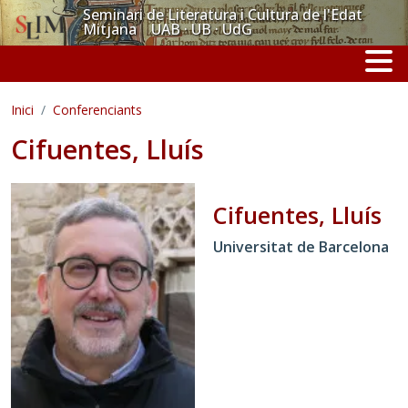
Vés al contingut
Seminari de Literatura i Cultura de l'Edat
Mitjana UAB · UB · UdG
Inici
Conferenciants
Cifuentes, Lluís
Cifuentes, Lluís
Universitat de Barcelona