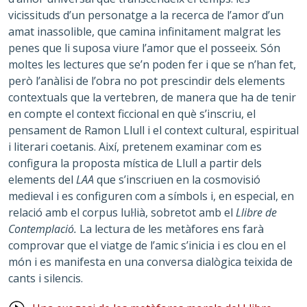
vicissituds d’un personatge a la recerca de l’amor d’un
amat inassolible, que camina infinitament malgrat les
penes que li suposa viure l’amor que el posseeix. Són
moltes les lectures que se’n poden fer i que se n’han fet,
però l’anàlisi de l’obra no pot prescindir dels elements
contextuals que la vertebren, de manera que ha de tenir
en compte el context ficcional en què s’inscriu, el
pensament de Ramon Llull i el context cultural, espiritual
i literari coetanis. Així, pretenem examinar com es
configura la proposta mística de Llull a partir dels
elements del
LAA
que s’inscriuen en la cosmovisió
medieval i es configuren com a símbols i, en especial, en
relació amb el corpus lul·lià, sobretot amb el
Llibre de
Contemplació.
La lectura de les metàfores ens farà
comprovar que el viatge de l’amic s’inicia i es clou en el
món i es manifesta en una conversa dialògica teixida de
cants i silencis.