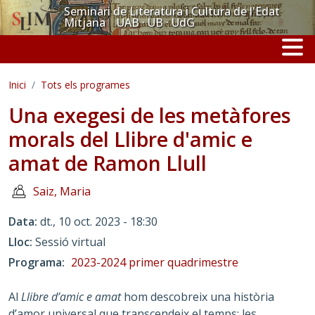
Vés al contingut
Seminari de Literatura i Cultura de l'Edat
Mitjana UAB · UB · UdG
Inici
Tots els programes
Una exegesi de les metàfores
morals del Llibre d'amic e
amat de Ramon Llull
Saiz, Maria
Data
dt., 10 oct. 2023 - 18:30
Lloc
Sessió virtual
Programa
2023-2024 primer quadrimestre
Al
Llibre d’amic e amat
hom descobreix una història
d’amor universal que transcendeix el temps: les