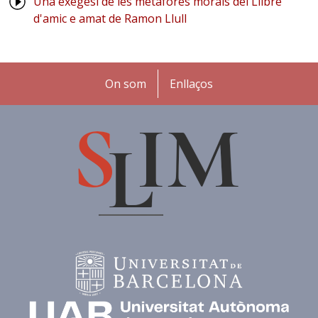
Una exegesi de les metàfores morals del Llibre
d'amic e amat de Ramon Llull
Peu
On som
Enllaços