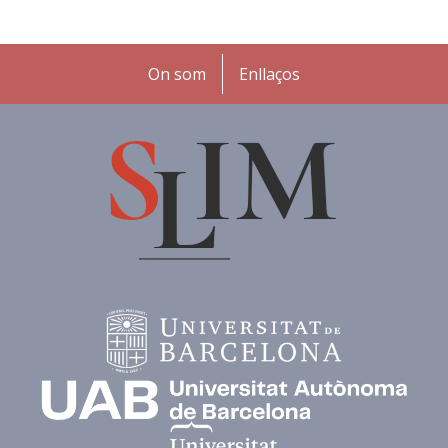
Peu
On som
Enllaços