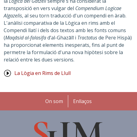
la
Lògica del Gatzell
sempre s'ha considerat la
transposició en vers vulgar del
Compendium Logicae
Algazelis
, al seu torn traducció d'un compendi en àrab.
L'anàlisi comparativa de la Lògica en rims amb el
Compendi llatí i dels dos textos amb les fonts comuns
(
Maqāsid al-falasifa
d’al-Ghazālī i
Tractatus
de Pere Hispà)
ha proporcionat elements inesperats, fins al punt de
permetre la formulació d'una nova hipòtesi sobre la
relació entre les dues versions.
La Lògia en Rims de Llull
Peu
On som
Enllaços