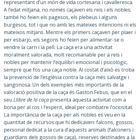
representant d’un món de vida cortesana i cavalleresca.
A l’edat mitjana, no només caçaven els reis i els nobles;
també ho feien els pagesos, els plebeus i alguns
burgesos, tot i que no amb les mateixes intencions ni els
mateixos mitjans. Mentre els primers caçaven per plaer i
per esbarjo, els segons ho feien per alimentar-se o
vendre la carn i la pell. La caça era una activitat
moralment valorada, molt recomanable per a reis i
nobles per mantenir l’equilibri emocional i psicològic,
sempre que fos una caça noble. Al costat d’això es troba
la prevenció de l’església contra la caça més salvatge i
sangonosa. Un dels exemples més importants de la
valoració positiva de la caça és Gaston Febus, que en el
seu
Llibre de la caça
presenta aquesta activitat com a
bona per al cos i l’esperit, ideal per combatre l’ociositat.
La importància de la caça per als nobles es veu en la
quantitat de recursos que hi dedicaven: falcons, gossos,
personal dedicat a la cura d’aquests animals (falconers i
guardians dels gossos de caça), reserves destinades a la