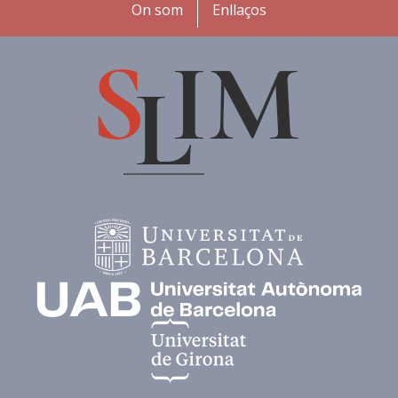
Peu
On som
Enllaços