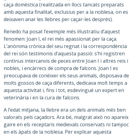
caça domèstica (realitzada en llocs tancats preparats
amb aquesta finalitat, exclusius per a la noblesa, on es
deixaven anar les llebres per caçar-les després).
Renedo ha posat l’exemple més il·lustratiu d’aquest
fenomen: Joan I, el rei més apassionat per la caça.
L’anònima crònica del seu regnat i la correspondència
del rei són testimonis d’aquesta passió: s’hi registren
continus intercanvis de peces entre Joan I i altres reis i
nobles, i encàrrecs de compra de falcons. Joan I es
preocupava de conèixer els seus animals, disposava de
molts gossos de caça diferents, dedicava molt temps a
aquesta activitat i, fins i tot, esdevingué un expert en
veterinària i en la cura de falcons.
A l’edat mitjana, la llebre era un dels animals més ben
valorats pels caçadors. Ara bé, malgrat això no apareix
gaire en els receptaris medievals conservats ni tampoc
en els àpats de la noblesa. Per explicar aquesta