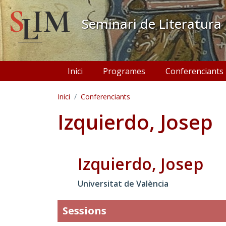
Vés al contingut
Seminari de Literatura
Navegació principal
Inici
Programes
Conferenciants
Inici
Conferenciants
Izquierdo, Josep
Izquierdo, Josep
Universitat de València
Sessions