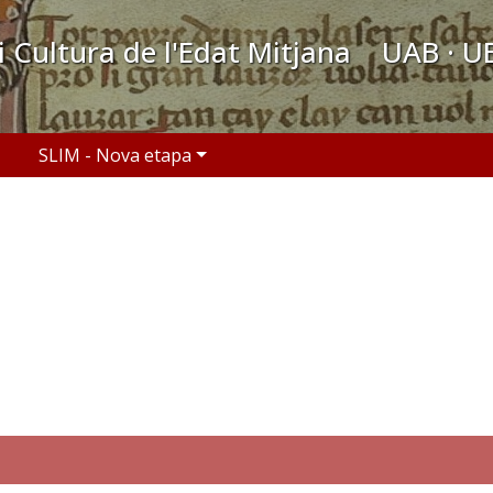
 i Cultura de l'Edat Mitjana UAB · U
SLIM - Nova etapa