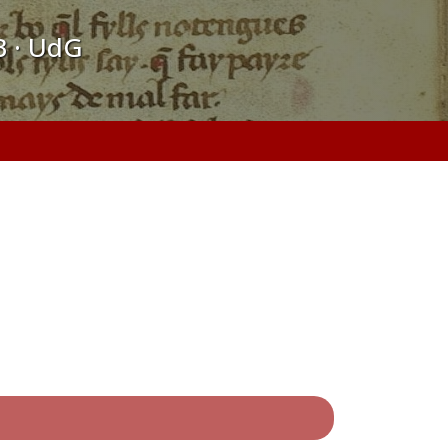
B · UdG