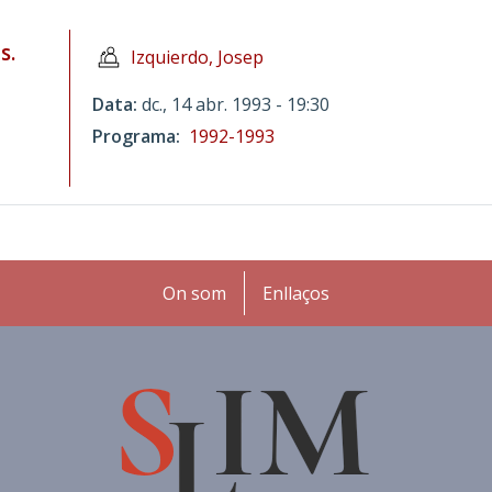
s.
Izquierdo, Josep
Data
dc., 14 abr. 1993 - 19:30
Programa
1992-1993
Peu
On som
Enllaços