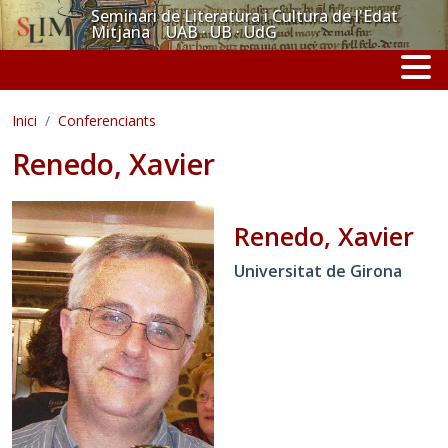
Vés al contingut
Seminari de Literatura i Cultura de l'Edat
Mitjana UAB · UB · UdG
Inici
Conferenciants
Renedo, Xavier
Renedo, Xavier
Universitat de Girona