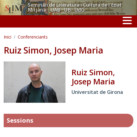
Vés al contingut
Seminari de Literatura i Cultura de l'Edat
Mitjana UAB · UB · UdG
Inici
Conferenciants
Ruiz Simon, Josep Maria
Ruiz Simon,
Josep Maria
Universitat de Girona
Sessions