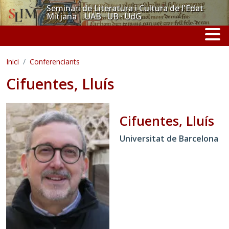
Vés al contingut
Seminari de Literatura i Cultura de l'Edat
Mitjana UAB · UB · UdG
Inici
Conferenciants
Cifuentes, Lluís
Cifuentes, Lluís
Universitat de Barcelona